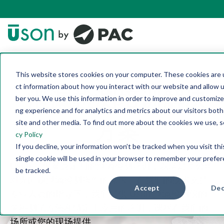
This website stores cookies on your computer. These cookies are u
ct information about how you interact with our website and allow
泄漏检测培训解决
ber you. We use this information in order to improve and customize
ng experience and for analytics and metrics about our visitors bot
site and other media. To find out more about the cookies we use, 
方案
cy Policy
If you decline, your information won’t be tracked when you visit th
single cookie will be used in your browser to remember your prefe
Uson 提供量身定制的泄漏检测培训，以满足贵公司
be tracked.
对无问题泄漏检测操作的需求。在我们的技术支持
Accept
Dec
专业人员的指导下，我们提供 Uson 泄漏检测仪的
各种测试方法和特定于应用的培训，课程在我们的
场所或您的现场提供。