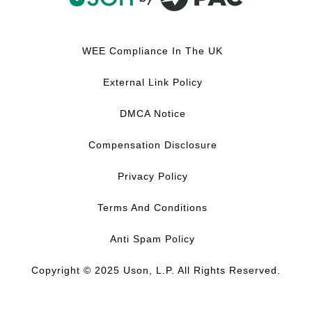
F
L
Y
I
a
i
o
n
c
n
u
s
WEE Compliance In The UK
e
k
T
t
b
e
u
a
External Link Policy
o
d
b
g
o
I
e
r
DMCA Notice
k
n
a
m
Compensation Disclosure
Privacy Policy
Terms And Conditions
Anti Spam Policy
Copyright © 2025 Uson, L.P. All Rights Reserved.