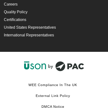
Careers
Quality Policy
Certifications
United States Representatives
International Representatives
F
L
Y
I
a
i
o
n
c
n
u
s
WEE Compliance In The UK
e
k
T
t
b
e
u
a
External Link Policy
o
d
b
g
o
I
e
r
DMCA Notice