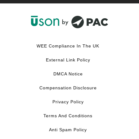
F
L
Y
I
a
i
o
n
c
n
u
s
WEE Compliance In The UK
e
k
T
t
b
e
u
a
External Link Policy
o
d
b
g
o
I
e
r
DMCA Notice
k
n
a
m
Compensation Disclosure
Privacy Policy
Terms And Conditions
Anti Spam Policy