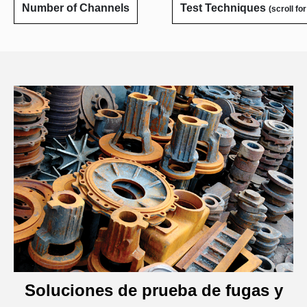
Number of Channels
Test Techniques
(scroll fo
Soluciones de prueba de fugas y