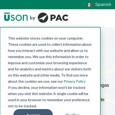
Spanish
This website stores cookies on your computer.
These cookies are used to collect information about
Servicios de
how you interact with our website and allow us to
remember you. We use this information in order to
improve and customize your browsing experience
calibración
and for analytics and metrics about our visitors both
on this website and other media. To find out more
about the cookies we use, see our
Privacy Policy
La calibración periódica de los detectores de fugas
If you decline, your information won’t be tracked
o la firma de un contrato de mantenimiento y
when you visit this website. A single cookie will be
calibración es una buena opción. Como parte de
used in your browser to remember your preference
not to be tracked.
nuestra línea integral de servicios, ofrecemos
calibración para todos nuestros dispositivos
Accept
Decline