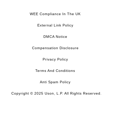
F
L
Y
I
a
i
o
n
c
n
u
s
WEE Compliance In The UK
e
k
T
t
b
e
u
a
External Link Policy
o
d
b
g
o
I
e
r
DMCA Notice
k
n
a
m
Compensation Disclosure
Privacy Policy
Terms And Conditions
Anti Spam Policy
Copyright © 2025 Uson, L.P. All Rights Reserved.