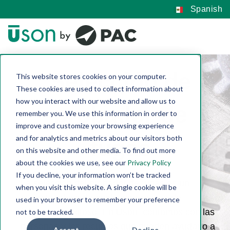
Spanish
Selección de
This website stores cookies on your computer.
These cookies are used to collect information about
how you interact with our website and allow us to
probador de
remember you. We use this information in order to
improve and customize your browsing experience
and for analytics and metrics about our visitors both
fugas
on this website and other media. To find out more
about the cookies we use, see our
Privacy Policy
If you decline, your information won’t be tracked
La selección del probador de fugas es un
when you visit this website. A single cookie will be
aspecto crítico de cualquier proceso de
used in your browser to remember your preference
fabricación exitoso. En Uson, contamos con las
not to be tracked.
personas y los recursos que pueden ayudarlo a
Accept
Decline