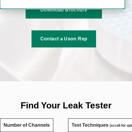
Download Brochure
Contact a Uson Rep
Find Your Leak Tester
Number of Channels
Test Techniques
(scroll for op