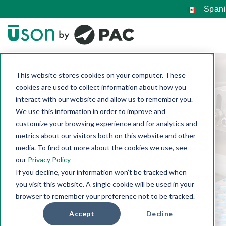
Spani
This website stores cookies on your computer. These
cookies are used to collect information about how you
interact with our website and allow us to remember you.
Detección de
We use this information in order to improve and
customize your browsing experience and for analytics and
fugas en envases
metrics about our visitors both on this website and other
media. To find out more about the cookies we use, see
our
Privacy Policy
If you decline, your information won’t be tracked when
Los detectores de fugas Uson ofrecen soluciones
you visit this website. A single cookie will be used in your
rentables y rápidas para comprobar la integridad
browser to remember your preference not to be tracked.
de envases de todas las formas y tamaños.
Accept
Decline