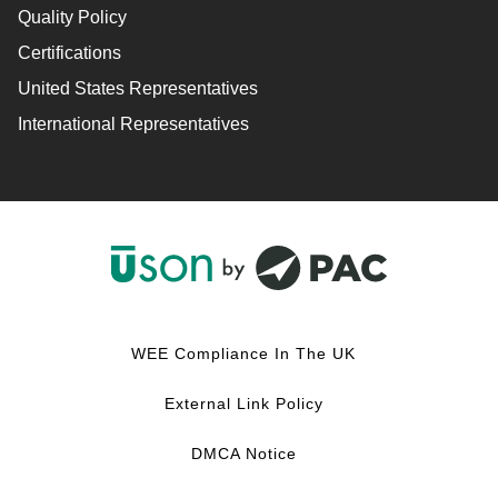
Quality Policy
Certifications
United States Representatives
International Representatives
F
L
Y
I
a
i
o
n
c
n
u
s
WEE Compliance In The UK
e
k
T
t
b
e
u
a
External Link Policy
o
d
b
g
o
I
e
r
DMCA Notice
k
n
a
m