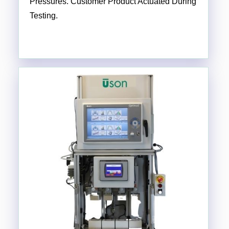
Pressures. Customer Product Actuated During
Testing.