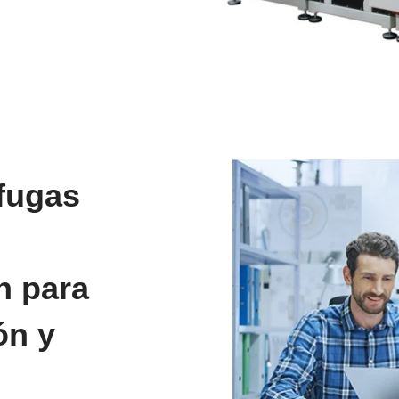
fugas
n para
ón y