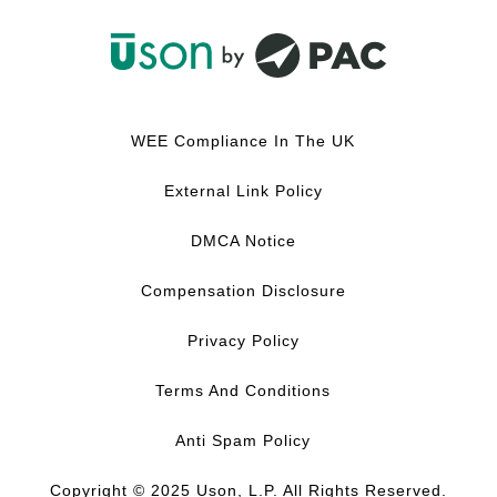
F
L
Y
I
a
i
o
n
c
n
u
s
WEE Compliance In The UK
e
k
T
t
b
e
u
a
External Link Policy
o
d
b
g
o
I
e
r
DMCA Notice
k
n
a
m
Compensation Disclosure
Privacy Policy
Terms And Conditions
Anti Spam Policy
Copyright © 2025 Uson, L.P. All Rights Reserved.