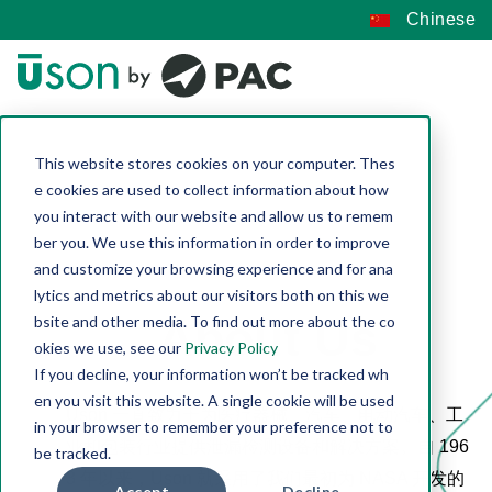
Chinese
This website stores cookies on your computer. Thes
e cookies are used to collect information about how
you interact with our website and allow us to remem
ber you. We use this information in order to improve
and customize your browsing experience and for ana
lytics and metrics about our visitors both on this we
About Us
bsite and other media. To find out more about the co
okies we use, see our
Privacy Policy
If you decline, your information won’t be tracked wh
en you visit this website. A single cookie will be used
Uson 一直致力于为医疗器械、汽车、电动汽车、工
in your browser to remember your preference not to
业和包装行业提供泄漏检测设备和解决方案。自 196
be tracked.
3 年以来，Uson 就采用了我们最初为 NASA 开发的
Accept
Decline