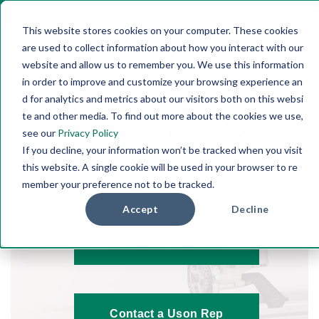
C
This website stores cookies on your computer. These cookies
are used to collect information about how you interact with our
website and allow us to remember you. We use this information
in order to improve and customize your browsing experience an
d for analytics and metrics about our visitors both on this websi
汽车泄漏检测
te and other media. To find out more about the cookies we use,
see our
Privacy Policy
If you decline, your information won’t be tracked when you visit
this website. A single cookie will be used in your browser to re
Uson
泄漏检测仪可随时随地为您提供快速、可
member your preference not to be tracked.
靠和准确的信息，让您始终掌控测试流程。
Accept
Decline
Download Brochure
Contact a Uson Rep