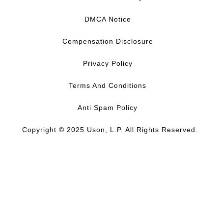
o
d
b
g
o
I
e
r
DMCA Notice
k
n
a
m
Compensation Disclosure
Privacy Policy
Terms And Conditions
Anti Spam Policy
Copyright © 2025 Uson, L.P. All Rights Reserved.