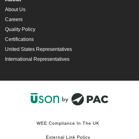
About Us
Careers
Quality Policy
Certifications
United States Representatives
International Representatives
F
L
Y
I
a
i
o
n
c
n
u
s
WEE Compliance In The UK
e
k
T
t
b
e
u
a
External Link Policy