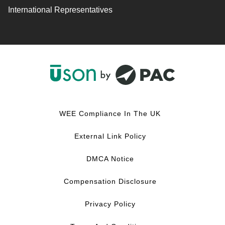
International Representatives
F
L
Y
I
a
i
o
n
c
n
u
s
WEE Compliance In The UK
e
k
T
t
b
e
u
a
External Link Policy
o
d
b
g
o
I
e
r
DMCA Notice
k
n
a
m
Compensation Disclosure
Privacy Policy