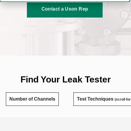
Contact a Uson Rep
Find Your Leak Tester
Number of Channels
Test Techniques
(scroll fo