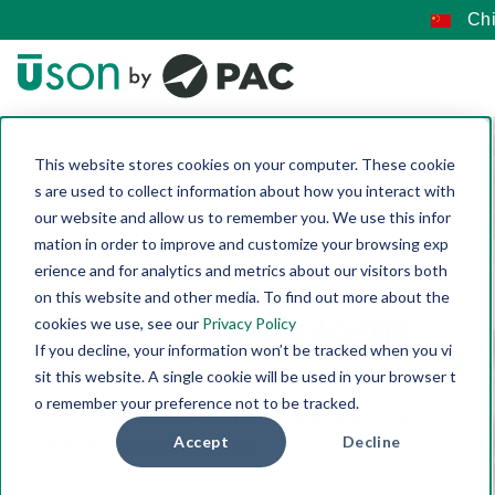
Chi
This website stores cookies on your computer. These cookie
s are used to collect information about how you interact with
our website and allow us to remember you. We use this infor
mation in order to improve and customize your browsing exp
erience and for analytics and metrics about our visitors both
on this website and other media. To find out more about the
工业泄漏检测
cookies we use, see our
Privacy Policy
If you decline, your information won’t be tracked when you vi
sit this website. A single cookie will be used in your browser t
o remember your preference not to be tracked.
我们帮助公司获得准确的可重复测试结果，以减少代价
Accept
Decline
高昂的机械故障和产品召回