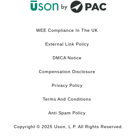
F
L
Y
I
a
i
o
n
c
n
u
s
WEE Compliance In The UK
e
k
T
t
b
e
u
a
External Link Policy
o
d
b
g
o
I
e
r
DMCA Notice
k
n
a
m
Compensation Disclosure
Privacy Policy
Terms And Conditions
Anti Spam Policy
Copyright © 2025 Uson, L.P. All Rights Reserved.