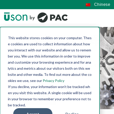
Chinese
泄漏检测仪选择
This website stores cookies on your computer. Thes
e cookies are used to collect information about how
you interact with our website and allow us to remem
ber you. We use this information in order to improve
泄漏检测仪的选择是任何成功制造过程的一个关
and customize your browsing experience and for ana
键方面。 在 Uson，我们拥有可以帮助您确定适
lytics and metrics about our visitors both on this we
合您特定应用要求的泄漏检测设备的人员和资
bsite and other media. To find out more about the co
源。
okies we use, see our
Privacy Policy
If you decline, your information won’t be tracked wh
en you visit this website. A single cookie will be used
Ask An Expert
in your browser to remember your preference not to
be tracked.
Accept
Decline