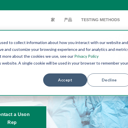
家
产品
TESTING METHODS
sed to collect information about how you interact with our website and
ove and customize your browsing experience and for analytics and metric
out more about the cookies we use, see our
Privacy Policy
is website. A single cookie will be used in your browser to remember you
Accept
Decline
的步伐。
ntact a Uson
Rep