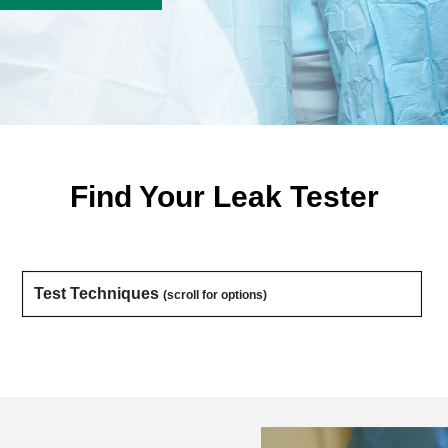
Find Your Leak Tester
Test Techniques
(scroll for options)