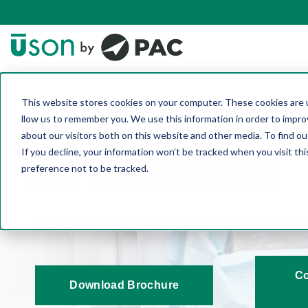
This website stores cookies on your computer. These cookies are u
llow us to remember you. We use this information in order to impr
about our visitors both on this website and other media. To find 
If you decline, your information won’t be tracked when you visit th
医疗器械泄漏检测
preference not to be tracked.
Uson 致力于与多个医疗设备制造公司合作，以跟上创新
Co
Download Brochure