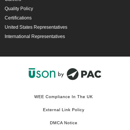
Quality Policy
Certifications
United States Representatives
International Representatives
F
L
Y
I
a
i
o
n
c
n
u
s
WEE Compliance In The UK
e
k
T
t
b
e
u
a
External Link Policy
o
d
b
g
o
I
e
r
DMCA Notice
k
n
a