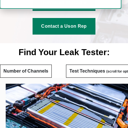
Download Brochure
Contact a Uson Rep
Find Your Leak Tester:
Number of Channels
Test Techniques
(scroll for op