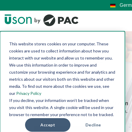
Germ
This website stores cookies on your computer. These
cookies are used to collect information about how you
EV-Batterie-
interact with our website and allow us to remember you.
We use this information in order to improve and
customize your browsing experience and for analytics and
Lecktests
metrics about our visitors both on this website and other
media. To find out more about the cookies we use, see
our
Privacy Policy
If you decline, your information won’t be tracked when
Wir unterstützen Sie bei der Erstellung und Definition
you visit this website. A single cookie will be used in your
der Testanforderungen für EV-Batteriekomponenten.
browser to remember your preference not to be tracked.
Accept
Decline