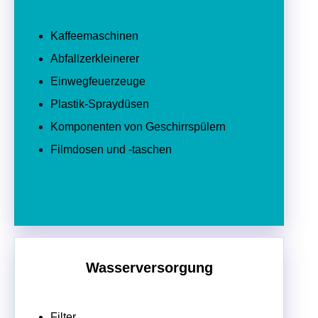
Kaffeemaschinen
Abfallzerkleinerer
Einwegfeuerzeuge
Plastik-Spraydüsen
Komponenten von Geschirrspülern
Filmdosen und -taschen
Wasserversorgung
Filter