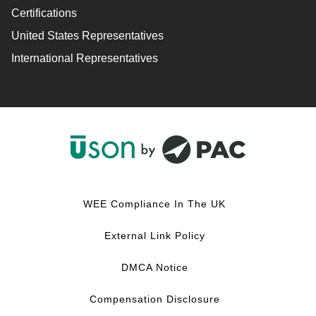
Certifications
United States Representatives
International Representatives
F
L
Y
I
a
i
o
n
c
n
u
s
WEE Compliance In The UK
e
k
T
t
b
e
u
a
External Link Policy
o
d
b
g
o
I
e
r
DMCA Notice
k
n
a
m
Compensation Disclosure