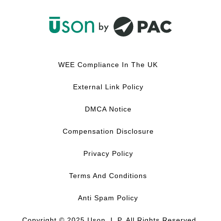
F
L
Y
I
a
i
o
n
c
n
u
s
WEE Compliance In The UK
e
k
T
t
b
e
u
a
External Link Policy
o
d
b
g
o
I
e
r
DMCA Notice
k
n
a
m
Compensation Disclosure
Privacy Policy
Terms And Conditions
Anti Spam Policy
Copyright © 2025 Uson, L.P. All Rights Reserved.