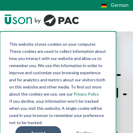
German
This website stores cookies on your computer.
These cookies are used to collect information about
how you interact with our website and allow us to
remember you. We use this information in order to
Lecktestgeräte
-
improve and customize your browsing experience
and for analytics and metrics about our visitors both
on this website and other media. To find out more
Reparaturen und -
about the cookies we use, see our
Privacy Policy
If you decline, your information won’t be tracked
Service
when you visit this website. A single cookie will be
used in your browser to remember your preference
not to be tracked.
Bei Uson kümmern sich die Mitarbeiter, die unsere
Accept
Decline