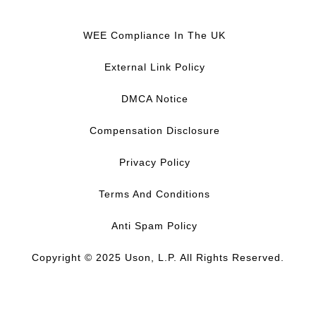
F
L
Y
I
a
i
o
n
c
n
u
s
WEE Compliance In The UK
e
k
T
t
b
e
u
a
External Link Policy
o
d
b
g
o
I
e
r
DMCA Notice
k
n
a
m
Compensation Disclosure
Privacy Policy
Terms And Conditions
Anti Spam Policy
Copyright © 2025 Uson, L.P. All Rights Reserved.